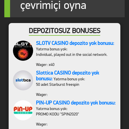
çevrimiçi oyna
DEPOZITOSUZ BONUSES
SLOTV CASINO depozito yok bonusu:
Yatırma bonus yok:
Individual, played out in the social network.
Wager: x40
Slottica CASINO depozito yok
bonusu:
Yatırma bonus yok:
50 adet Starburst freespin
Wager:
PIN-UP CASINO depozito yok bonusu:
Yatırma bonus yok:
PROMO KODU "SPIN2020"
Wager: