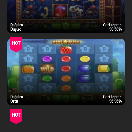
Dağılım
Geri tepme
Düşük
96.58%
Dağılım
Geri tepme
Orta
96.96%