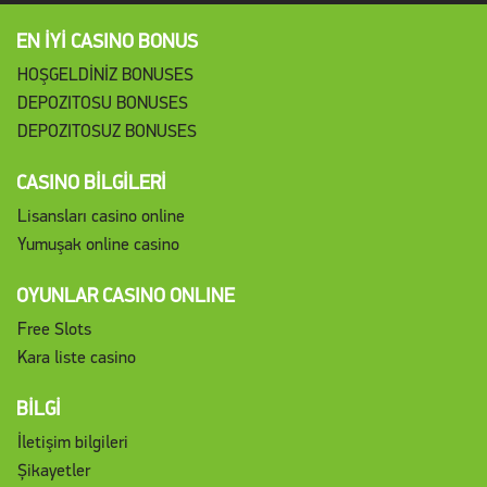
EN İYİ CASINO BONUS
HOŞGELDİNİZ BONUSES
DEPOZITOSU BONUSES
DEPOZITOSUZ BONUSES
CASINO BİLGİLERİ
Lisansları casino online
Yumuşak online casino
OYUNLAR CASINO ONLINE
Free Slots
Kara liste casino
BİLGİ
İletişim bilgileri
Șikayetler