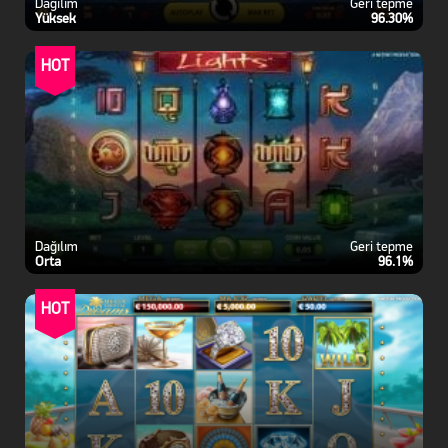
Dağılım
Geri tepme
Yüksek
96.30%
Dağılım
Geri tepme
Orta
96.1%