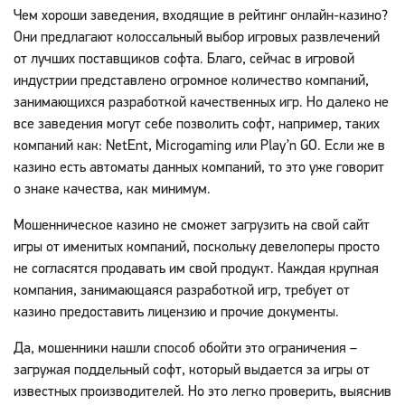
Чем хороши заведения, входящие в рейтинг онлайн-казино?
Они предлагают колоссальный выбор игровых развлечений
от лучших поставщиков софта. Благо, сейчас в игровой
индустрии представлено огромное количество компаний,
занимающихся разработкой качественных игр. Но далеко не
все заведения могут себе позволить софт, например, таких
компаний как: NetEnt, Microgaming или Play’n GO. Если же в
казино есть автоматы данных компаний, то это уже говорит
о знаке качества, как минимум.
Мошенническое казино не сможет загрузить на свой сайт
игры от именитых компаний, поскольку девелоперы просто
не согласятся продавать им свой продукт. Каждая крупная
компания, занимающаяся разработкой игр, требует от
казино предоставить лицензию и прочие документы.
Да, мошенники нашли способ обойти это ограничения –
загружая поддельный софт, который выдается за игры от
известных производителей. Но это легко проверить, выяснив