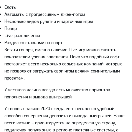
Слоты
Автоматы с прогрессивным джек-потом
Несколько видов рулетки и карточные игры
Покер
Live-развлечения
Раздел со ставками на спорт
Кстати говоря, именно наличие Live-игр можно считать
показателем уровня заведения. Пока что подобный софт
поставляет всего несколько серьезных компаний, которые
не позволяют загружать свои игры всяким сомнительным
проектам.
У честного казино всегда есть множество вариантов
пополнения и вывода выигрышей
У топовых казино 2020 всегда есть несколько удобный
способов совершения депозита и вывода выигрышей. Чаще
всего казино – ориентируется на определенную страну,
подключая популярные в регионе платежные системы, а