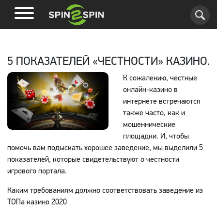
5 ПОКАЗАТЕЛЕЙ «ЧЕСТНОСТИ» КАЗИНО.
К сожалению, честные
онлайн-казино в
интернете встречаются
также часто, как и
мошеннические
площадки. И, чтобы
помочь вам подыскать хорошее заведение, мы выделили 5
показателей, которые свидетельствуют о честности
игрового портала.
Каким требованиям должно соответствовать заведение из
ТОПа казино 2020